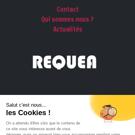
Contact
Qui sommes nous ?
Actualités
REQUEA
139 rue Vendôme 69006 Lyon
info@requea.com
04.81.91.86.51