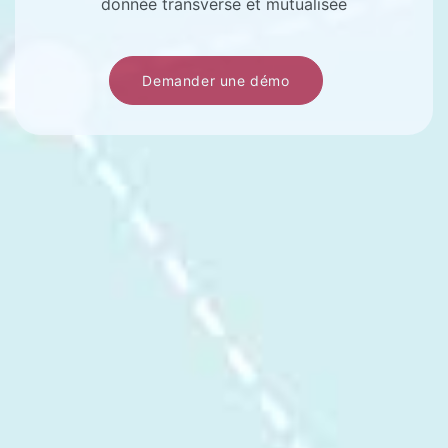
donnée transverse et mutualisée
Demander une démo